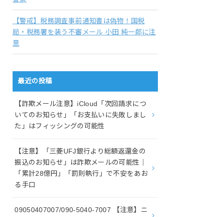
【警戒】税務調査事前通知書は偽物！国税
局・税務署を装う不審メール 小田 純一郎に注
意
最近の投稿
【詐欺メール注意】iCloud「次回請求につ
いてのお知らせ」「お支払いに失敗しまし
た」はフィッシングの可能性
【注意】「三菱UFJ銀行より総額返還金の
振込のお知らせ」は詐欺メールの可能性｜
「累計28億円」「罰則執行」で不安をあお
る手口
09050407007/090-5040-7007 【注意】ニ