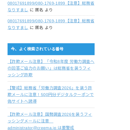
08017691899/080-1769-1899【注意】総務省
なりすまし
に
匿名
より
08017691899/080-1769-1899【注意】総務省
なりすまし
に
匿名
より
今、よく検索されている番号
【詐欺メール注意】「令和8年度 労働力調査へ
の回答ご協力のお願い」は総務省を装うフィ
ッシング詐欺
【警戒】総務省「労働力調査2026」を装う詐
欺メールに注意！500円分デジタルクーポンで
偽サイトへ誘導
【詐欺メール注意】国勢調査2026を装うフィ
ッシングメールに注意
administrator@creema.jp は要警戒