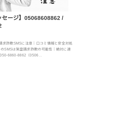
ージ】05068608862 /
2
2 架空請求詐欺SMSに注意｜口コミ情報と安全対処
862からのSMSは架空請求詐欺の可能性｜絶対に連
-6860-8862（0506…