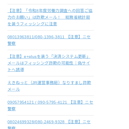
【注意】「令和8年度労働力調査への回答ご協
力のお願い」は詐欺メール！ 総務省統計局
を装うフィッシングに注意
08013963811/080-1396-3811 【注意】ニセ
警察
【注意】e+plusを装う「決済システム更新」
メールはフィッシング詐欺の可能性｜偽サイ
トへ誘導
えきねっと（JR運営事務局）なりすまし詐欺
メール
09057954121 / 090-5795-4121 【注意】ニセ
警察
08024699328/080-2469-9328 【注意】ニセ
警察