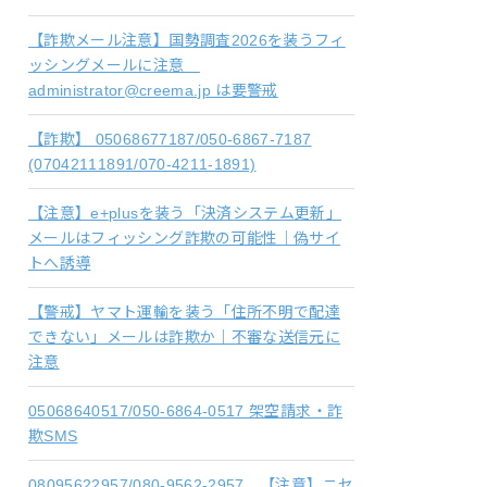
【詐欺メール注意】国勢調査2026を装うフィ
ッシングメールに注意
administrator@creema.jp は要警戒
【詐欺】 05068677187/050-6867-7187
(07042111891/070-4211-1891)
【注意】e+plusを装う「決済システム更新」
メールはフィッシング詐欺の可能性｜偽サイ
トへ誘導
【警戒】ヤマト運輸を装う「住所不明で配達
できない」メールは詐欺か｜不審な送信元に
注意
05068640517/050-6864-0517 架空請求・詐
欺SMS
08095622957/080-9562-2957 【注意】ニセ