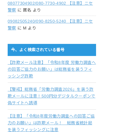
08077304902/080-7730-4902 【注意】ニセ
警察
に
匿名
より
09082505240/090-8250-5240 【注意】ニセ
警察
に
M
より
今、よく検索されている番号
【詐欺メール注意】「令和8年度 労働力調査へ
の回答ご協力のお願い」は総務省を装うフィ
ッシング詐欺
【警戒】総務省「労働力調査2026」を装う詐
欺メールに注意！500円分デジタルクーポンで
偽サイトへ誘導
【注意】「令和8年度労働力調査への回答ご協
力のお願い」は詐欺メール！ 総務省統計局
を装うフィッシングに注意