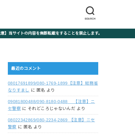
SEARCH
】当サイトの内容を無断転載をすることを禁止します。
最近のコメント
08017691899/080-1769-1899【注意】総務省
なりすまし
に
匿名
より
09081800488/090-8180-0488 【注意】ニ
セ警察
に
それどころじゃないんだ
より
08022342869/080-2234-2869 【注意】ニセ
警察
に
匿名
より