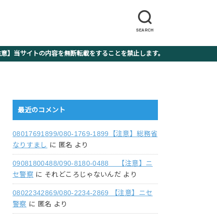
SEARCH
】当サイトの内容を無断転載をすることを禁止します。
最近のコメント
08017691899/080-1769-1899【注意】総務省
なりすまし
に
匿名
より
09081800488/090-8180-0488 【注意】ニ
セ警察
に
それどころじゃないんだ
より
08022342869/080-2234-2869 【注意】ニセ
警察
に
匿名
より