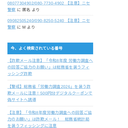
08077304902/080-7730-4902 【注意】ニセ
警察
に
匿名
より
09082505240/090-8250-5240 【注意】ニセ
警察
に
M
より
今、よく検索されている番号
【詐欺メール注意】「令和8年度 労働力調査へ
の回答ご協力のお願い」は総務省を装うフィ
ッシング詐欺
【警戒】総務省「労働力調査2026」を装う詐
欺メールに注意！500円分デジタルクーポンで
偽サイトへ誘導
【注意】「令和8年度労働力調査への回答ご協
力のお願い」は詐欺メール！ 総務省統計局
を装うフィッシングに注意