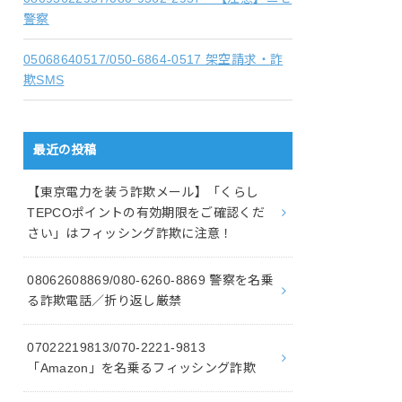
警察
05068640517/050-6864-0517 架空請求・詐
欺SMS
最近の投稿
【東京電力を装う詐欺メール】「くらし
TEPCOポイントの有効期限をご確認くだ
さい」はフィッシング詐欺に注意！
08062608869/080-6260-8869 警察を名乗
る詐欺電話／折り返し厳禁
07022219813/070-2221-9813
「Amazon」を名乗るフィッシング詐欺