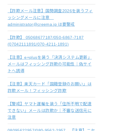
【詐欺メール注意】国勢調査2026を装うフィ
ッシングメールに注意
administrator@creema.jp は要警戒
【詐欺】 05068677187/050-6867-7187
(07042111891/070-4211-1891)
【注意】e+plusを装う「決済システム更新」
メールはフィッシング詐欺の可能性｜偽サイ
トへ誘導
【注意】楽天カード「国籍登録のお願い」は
詐欺メール！フィッシング詐欺
【警戒】ヤマト運輸を装う「住所不明で配達
できない」メールは詐欺か｜不審な送信元に
注意
08095622957/080-9562-2957 【注意】ニセ