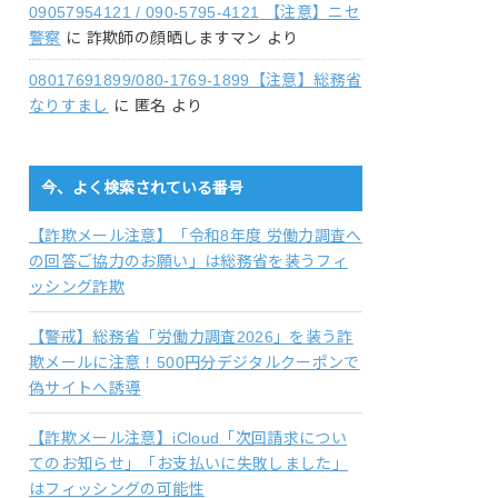
09057954121 / 090-5795-4121 【注意】ニセ
警察
に
詐欺師の顔晒しますマン
より
08017691899/080-1769-1899【注意】総務省
なりすまし
に
匿名
より
今、よく検索されている番号
【詐欺メール注意】「令和8年度 労働力調査へ
の回答ご協力のお願い」は総務省を装うフィ
ッシング詐欺
【警戒】総務省「労働力調査2026」を装う詐
欺メールに注意！500円分デジタルクーポンで
偽サイトへ誘導
【詐欺メール注意】iCloud「次回請求につい
てのお知らせ」「お支払いに失敗しました」
はフィッシングの可能性