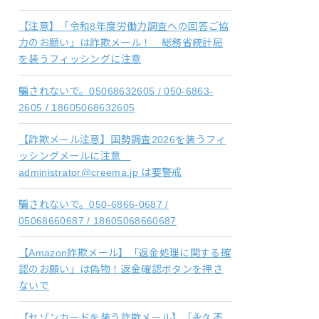
【注意】「令和8年度労働力調査への回答ご協
力のお願い」は詐欺メール！ 総務省統計局
を装うフィッシングに注意
騙されないで。05068632605 / 050-6863-
2605 / 18605068632605
【詐欺メール注意】国勢調査2026を装うフィ
ッシングメールに注意
administrator@creema.jp は要警戒
騙されないで。050-6866-0687 /
05068660687 / 18605068660687
【Amazon詐欺メール】「返金処理に関する確
認のお願い」は偽物！返金確認ボタンを押さ
ないで
【セゾンカードを装う詐欺メール】「永久不