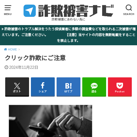
MENU
SEARCH
詐欺被害にあわない為に
詐欺被害のトラブル解決をうたう探偵業者に多額の調査費などを取られる二次被害が増
えています。ご注意ください。 【注意】当サイトの内容を無断転載をすること
を禁止します。
HOME
クリック詐欺にご注意
2024年11月22日
ポスト
シェア
はてブ
送る
Pocket