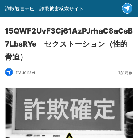
詐欺被害ナビ｜詐欺被害検索サイト
15QWF2UvF3Cj61AzPJrhaC8aCsB
7LbsRYe セクストーション（性的
脅迫）
fraudnavi
1か月前