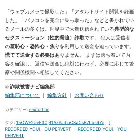
「ウェブカメラで撮影した」「アダルトサイト閲覧を録画
した」「パソコンを完全に乗っ取った」などと書かれてい
典型的な
るメールの多くは、世界中で大量送信されている
セクストーション（性的脅迫）詐欺
です。 犯人は受信者
羞恥心・恐怖心・焦り
の
を利用して送金を迫っています。
慌てて送金する必要はありません。
まずは落ち着いて内
容を確認し、返信や送金は絶対に行わず、必要に応じて警
察や関係機関へ相談してください。
© 詐欺被害ナビ編集部
編集部について
｜
編集方針
｜
お問い合わせ
カテゴリー:
sextortion
タグ:
15QWF2UvF3Cj61AzPJrhaC8aCsB7LbsRYe
、
I
RECORDED YOU!
、
OU PERVERT I RECORDED YOU!
、
YOU
PERVERT