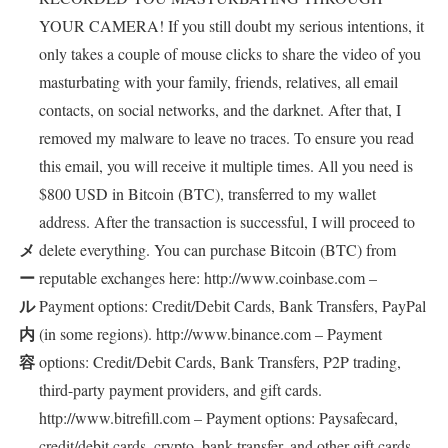
YOUR CAMERA! If you still doubt my serious intentions, it
only takes a couple of mouse clicks to share the video of you
masturbating with your family, friends, relatives, all email
contacts, on social networks, and the darknet. After that, I
removed my malware to leave no traces. To ensure you read
this email, you will receive it multiple times. All you need is
$800 USD in Bitcoin (BTC), transferred to my wallet
address. After the transaction is successful, I will proceed to
メ
delete everything. You can purchase Bitcoin (BTC) from
ー
reputable exchanges here: http://www.coinbase.com –
ル
Payment options: Credit/Debit Cards, Bank Transfers, PayPal
内
(in some regions). http://www.binance.com – Payment
容
options: Credit/Debit Cards, Bank Transfers, P2P trading,
third-party payment providers, and gift cards.
http://www.bitrefill.com – Payment options: Paysafecard,
credit/debit cards, crypto, bank transfer, and other gift cards.