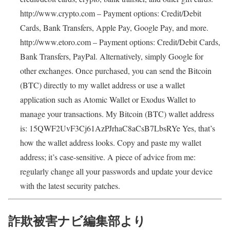
http://www.crypto.com – Payment options: Credit/Debit
Cards, Bank Transfers, Apple Pay, Google Pay, and more.
http://www.etoro.com – Payment options: Credit/Debit Cards,
Bank Transfers, PayPal. Alternatively, simply Google for
other exchanges. Once purchased, you can send the Bitcoin
(BTC) directly to my wallet address or use a wallet
application such as Atomic Wallet or Exodus Wallet to
manage your transactions. My Bitcoin (BTC) wallet address
is: 15QWF2UvF3Cj61AzPJrhaC8aCsB7LbsRYe Yes, that’s
how the wallet address looks. Copy and paste my wallet
address; it’s case-sensitive. A piece of advice from me:
regularly change all your passwords and update your device
with the latest security patches.
詐欺被害ナビ編集部より