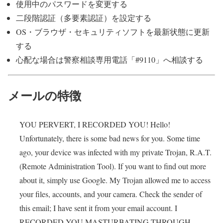
使用中のパスワードを変更する
二段階認証（多要素認証）を設定する
OS・ブラウザ・セキュリティソフトを最新状態に更新
する
心配な場合は警察相談専用電話「#9110」へ相談する
メールの特徴
YOU PERVERT, I RECORDED YOU! Hello!
Unfortunately, there is some bad news for you. Some time
ago, your device was infected with my private Trojan, R.A.T.
(Remote Administration Tool). If you want to find out more
about it, simply use Google. My Trojan allowed me to access
your files, accounts, and your camera. Check the sender of
this email; I have sent it from your email account. I
RECORDED YOU MASTURBATING THROUGH