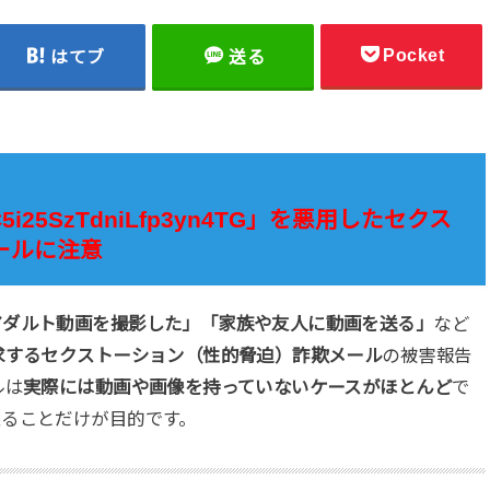
Pocket
はてブ
送る
DC5i25SzTdniLfp3yn4TG」を悪用したセクス
ールに注意
アダルト動画を撮影した」「家族や友人に動画を送る」
など
求するセクストーション（性的脅迫）詐欺メール
の被害報告
ルは
実際には動画や画像を持っていないケースがほとんど
で
取ることだけが目的です。