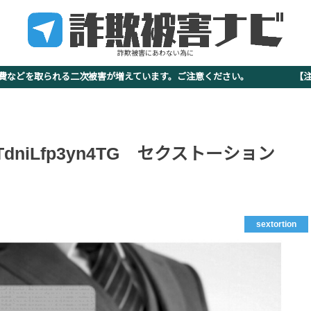
詐欺被害にあわない為に
査費などを取られる二次被害が増えています。ご注意ください。 【注意
SzTdniLfp3yn4TG セクストーション
sextortion