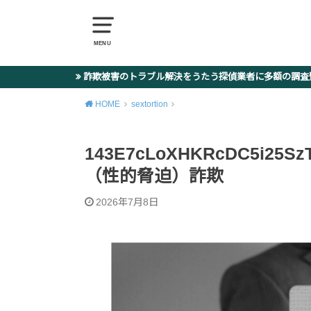
MENU
詐欺被害のトラブル解決をうたう探偵業者に多額の調
HOME
sextortion
143E7cLoXHKRcDC5i25
（性的脅迫）詐欺
2026年7月8日