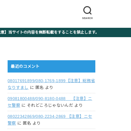
SEARCH
】当サイトの内容を無断転載をすることを禁止します。
最近のコメント
08017691899/080-1769-1899【注意】総務省
なりすまし
に
匿名
より
09081800488/090-8180-0488 【注意】ニ
セ警察
に
それどころじゃないんだ
より
08022342869/080-2234-2869 【注意】ニセ
警察
に
匿名
より