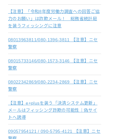
【注意】「令和8年度労働力調査への回答ご協
力のお願い」は詐欺メール！ 総務省統計局
を装うフィッシングに注意
08013963811/080-1396-3811 【注意】ニセ
警察
08015733146/080-1573-3146 【注意】ニセ
警察
08022342869/080-2234-2869 【注意】ニセ
警察
【注意】e+plusを装う「決済システム更新」
メールはフィッシング詐欺の可能性｜偽サイ
トへ誘導
09057954121 / 090-5795-4121 【注意】ニセ
警察