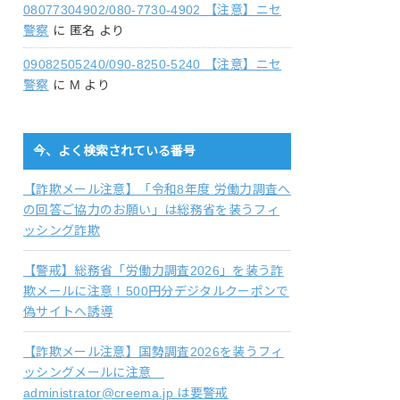
08077304902/080-7730-4902 【注意】ニセ
警察
に
匿名
より
09082505240/090-8250-5240 【注意】ニセ
警察
に
M
より
今、よく検索されている番号
【詐欺メール注意】「令和8年度 労働力調査へ
の回答ご協力のお願い」は総務省を装うフィ
ッシング詐欺
【警戒】総務省「労働力調査2026」を装う詐
欺メールに注意！500円分デジタルクーポンで
偽サイトへ誘導
【詐欺メール注意】国勢調査2026を装うフィ
ッシングメールに注意
administrator@creema.jp は要警戒