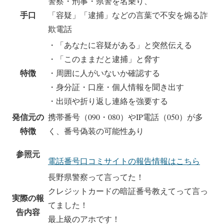
警察・刑事・県警を名乗り、
手口
「容疑」「逮捕」などの言葉で不安を煽る詐
欺電話
・「あなたに容疑がある」と突然伝える
・「このままだと逮捕」と脅す
特徴
・周囲に人がいないか確認する
・身分証・口座・個人情報を聞き出す
・出頭や折り返し連絡を強要する
発信元の
携帯番号（090・080）やIP電話（050）が多
特徴
く、番号偽装の可能性あり
参照元
電話番号口コミサイトの報告情報はこちら
長野県警察って言ってた！
クレジットカードの暗証番号教えてって言っ
実際の報
てました！
告内容
最上級のアホです！