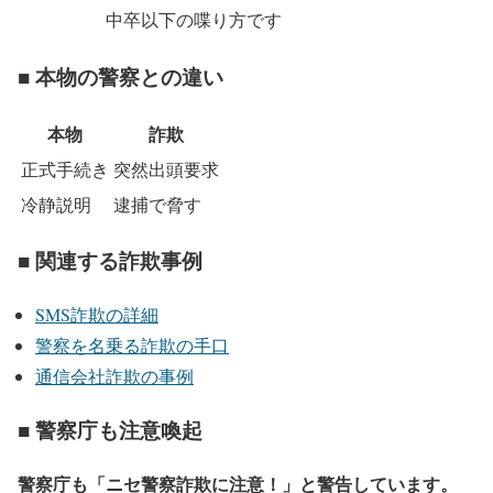
中卒以下の喋り方です
■ 本物の警察との違い
本物
詐欺
正式手続き
突然出頭要求
冷静説明
逮捕で脅す
■ 関連する詐欺事例
SMS詐欺の詳細
警察を名乗る詐欺の手口
通信会社詐欺の事例
■ 警察庁も注意喚起
警察庁も「ニセ警察詐欺に注意！」と警告しています。