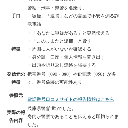
警察・刑事・県警を名乗り、
手口
「容疑」「逮捕」などの言葉で不安を煽る詐
欺電話
・「あなたに容疑がある」と突然伝える
・「このままだと逮捕」と脅す
特徴
・周囲に人がいないか確認する
・身分証・口座・個人情報を聞き出す
・出頭や折り返し連絡を強要する
発信元の
携帯番号（090・080）やIP電話（050）が多
特徴
く、番号偽装の可能性あり
参照元
電話番号口コミサイトの報告情報はこちら
兵庫県警(詐欺)でした。
実際の報
身内が警察であることを伝えると即切られま
告内容
した。