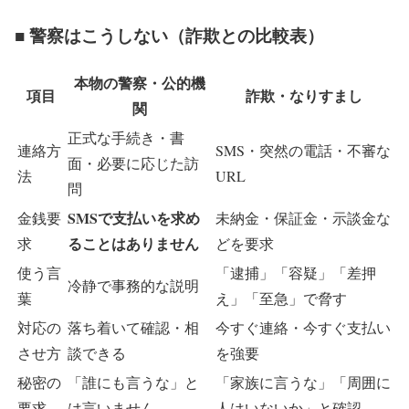
■ 警察はこうしない（詐欺との比較表）
本物の警察・公的機
項目
詐欺・なりすまし
関
正式な手続き・書
連絡方
SMS・突然の電話・不審な
面・必要に応じた訪
法
URL
問
SMSで支払いを求め
金銭要
未納金・保証金・示談金な
ることはありません
求
どを要求
使う言
「逮捕」「容疑」「差押
冷静で事務的な説明
葉
え」「至急」で脅す
対応の
落ち着いて確認・相
今すぐ連絡・今すぐ支払い
させ方
談できる
を強要
秘密の
「誰にも言うな」と
「家族に言うな」「周囲に
要求
は言いません
人はいないか」と確認