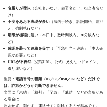
名乗りが曖昧
（会社名がない、部署名だけ、担当者名だ
け）
不安をあおる表現が多い
（法的手続き、訴訟開始、差押
え、強制執行など）
期限が極端に短い
（本日中、数時間以内、30分以内な
ど）
確認を装って連絡を促す
（「至急担当へ連絡」「本人確
認が必要」など）
URLが不自然
（短縮URL、公式に見えないドメイン、
綴り違いなど）
電話番号の種類（03／06／050／070など）だけで
重要：
は、詐欺かどうか判断できません。
文面に「未納」「裁判」「至急」「凍結」などの言葉があ
る場合は、
反応せず、開かず、連絡せずに削除する
のが基本です。