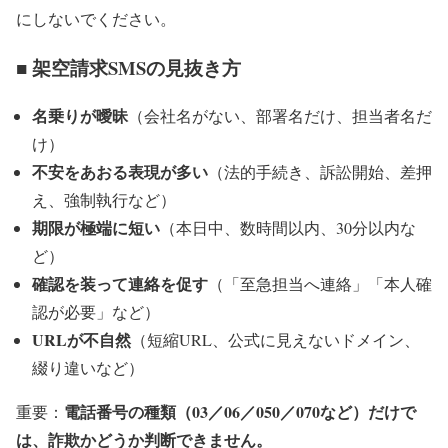
にしないでください。
■ 架空請求SMSの見抜き方
名乗りが曖昧
（会社名がない、部署名だけ、担当者名だ
け）
不安をあおる表現が多い
（法的手続き、訴訟開始、差押
え、強制執行など）
期限が極端に短い
（本日中、数時間以内、30分以内な
ど）
確認を装って連絡を促す
（「至急担当へ連絡」「本人確
認が必要」など）
URLが不自然
（短縮URL、公式に見えないドメイン、
綴り違いなど）
電話番号の種類（03／06／050／070など）だけで
重要：
は、詐欺かどうか判断できません。