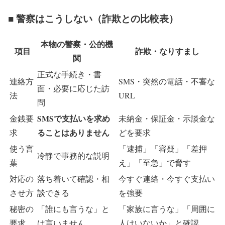
■ 警察はこうしない（詐欺との比較表）
本物の警察・公的機
項目
詐欺・なりすまし
関
正式な手続き・書
連絡方
SMS・突然の電話・不審な
面・必要に応じた訪
法
URL
問
SMSで支払いを求め
金銭要
未納金・保証金・示談金な
ることはありません
求
どを要求
使う言
「逮捕」「容疑」「差押
冷静で事務的な説明
葉
え」「至急」で脅す
対応の
落ち着いて確認・相
今すぐ連絡・今すぐ支払い
させ方
談できる
を強要
秘密の
「誰にも言うな」と
「家族に言うな」「周囲に
要求
は言いません
人はいないか」と確認