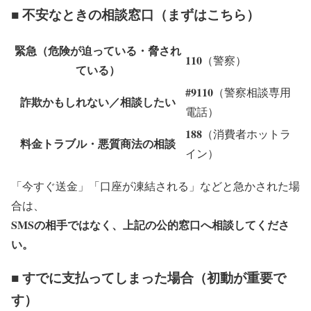
■ 不安なときの相談窓口（まずはこちら）
緊急（危険が迫っている・脅され
110
（警察）
ている）
#9110
（警察相談専用
詐欺かもしれない／相談したい
電話）
188
（消費者ホットラ
料金トラブル・悪質商法の相談
イン）
「今すぐ送金」「口座が凍結される」などと急かされた場
合は、
SMSの相手ではなく、上記の公的窓口へ相談してくださ
い。
■ すでに支払ってしまった場合（初動が重要で
す）