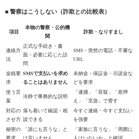
■ 警察はこうしない（詐欺との比較表）
本物の警察・公的機
項目
詐欺・なりすまし
関
正式な手続き・書
連絡方
SMS・突然の電話・不審な
面・必要に応じた訪
法
URL
問
SMSで支払いを求め
金銭要
未納金・保証金・示談金な
ることはありません
求
どを要求
使う言
「逮捕」「容疑」「差押
冷静で事務的な説明
葉
え」「至急」で脅す
対応の
落ち着いて確認・相
今すぐ連絡・今すぐ支払い
させ方
談できる
を強要
秘密の
「誰にも言うな」と
「家族に言うな」「周囲に
要求
は言いません
人はいないか」と確認