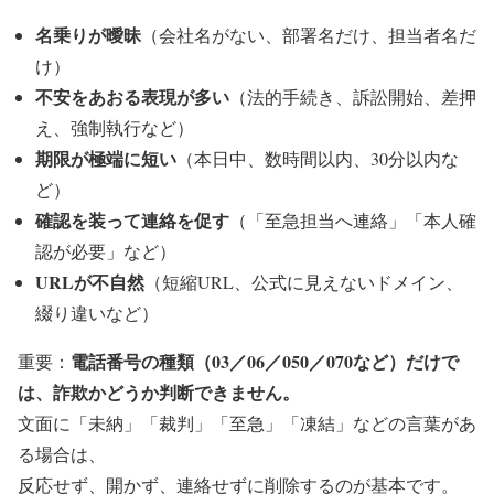
名乗りが曖昧
（会社名がない、部署名だけ、担当者名だ
け）
不安をあおる表現が多い
（法的手続き、訴訟開始、差押
え、強制執行など）
期限が極端に短い
（本日中、数時間以内、30分以内な
ど）
確認を装って連絡を促す
（「至急担当へ連絡」「本人確
認が必要」など）
URLが不自然
（短縮URL、公式に見えないドメイン、
綴り違いなど）
電話番号の種類（03／06／050／070など）だけで
重要：
は、詐欺かどうか判断できません。
文面に「未納」「裁判」「至急」「凍結」などの言葉があ
る場合は、
反応せず、開かず、連絡せずに削除する
のが基本です。