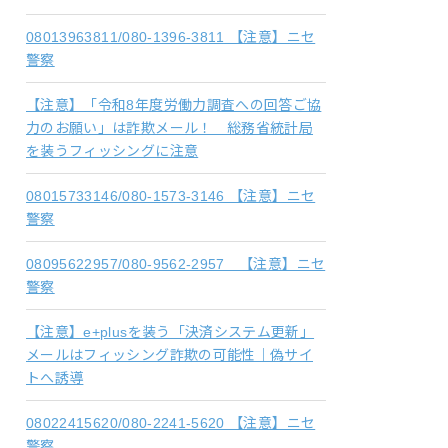
08013963811/080-1396-3811 【注意】ニセ
警察
【注意】「令和8年度労働力調査への回答ご協
力のお願い」は詐欺メール！ 総務省統計局
を装うフィッシングに注意
08015733146/080-1573-3146 【注意】ニセ
警察
08095622957/080-9562-2957 【注意】ニセ
警察
【注意】e+plusを装う「決済システム更新」
メールはフィッシング詐欺の可能性｜偽サイ
トへ誘導
08022415620/080-2241-5620 【注意】ニセ
警察