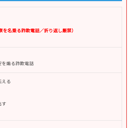
8560（警察を名乗る詐欺電話／折り返し厳禁）
安を煽る詐欺電話
伝える
出す