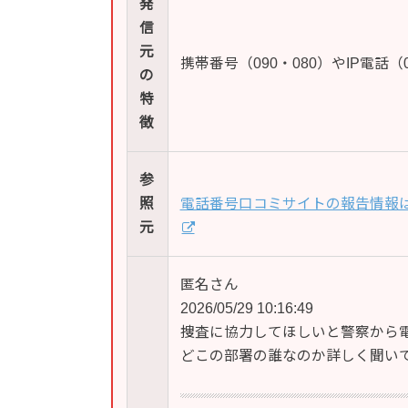
発
信
元
携帯番号（090・080）やIP電話
の
特
徴
参
照
電話番号口コミサイトの報告情報
元
匿名さん
2026/05/29 10:16:49
捜査に協力してほしいと警察から
どこの部署の誰なのか詳しく聞い