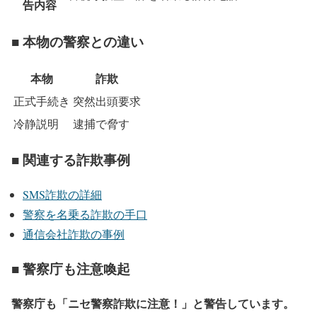
告内容
■ 本物の警察との違い
本物
詐欺
正式手続き
突然出頭要求
冷静説明
逮捕で脅す
■ 関連する詐欺事例
SMS詐欺の詳細
警察を名乗る詐欺の手口
通信会社詐欺の事例
■ 警察庁も注意喚起
警察庁も「ニセ警察詐欺に注意！」と警告しています。