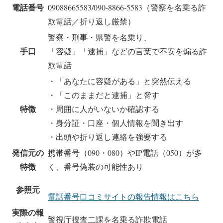
電話番号
09088665583/090-8866-5583（警察を名乗る詐
欺電話／折り返し厳禁）
警察・刑事・県警を名乗り、
手口
「容疑」「逮捕」などの言葉で不安を煽る詐
欺電話
・「あなたに容疑がある」と突然伝える
・「このままだと逮捕」と脅す
特徴
・周囲に人がいないか確認する
・身分証・口座・個人情報を聞き出す
・出頭や折り返し連絡を強要する
発信元の
携帯番号（090・080）やIP電話（050）が多
特徴
く、番号偽装の可能性あり
参照元
電話番号口コミサイトの報告情報はこちら
実際の報
警視庁捜査二課を名乗る詐欺電話