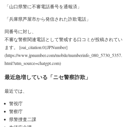
「山口県警に不審電話番号を通報済」
「兵庫県芦屋市から発信された詐欺電話」
同番号に対し、
不審な警察関連電話として警戒する口コミが投稿されてい
ます。 [oai_citation:0‡JPNumber]
(https://www.jpnumber.com/mobile/numberinfo_080_5730_5357.
html?utm_source=chatgpt.com)
最近急増している「ニセ警察詐欺」
最近では、
警視庁
警察庁
県警捜査二課