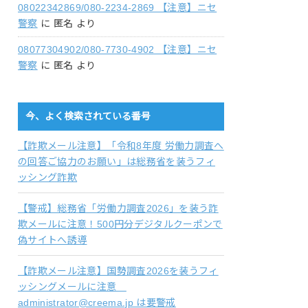
08022342869/080-2234-2869 【注意】ニセ
警察
に
匿名
より
08077304902/080-7730-4902 【注意】ニセ
警察
に
匿名
より
今、よく検索されている番号
【詐欺メール注意】「令和8年度 労働力調査へ
の回答ご協力のお願い」は総務省を装うフィ
ッシング詐欺
【警戒】総務省「労働力調査2026」を装う詐
欺メールに注意！500円分デジタルクーポンで
偽サイトへ誘導
【詐欺メール注意】国勢調査2026を装うフィ
ッシングメールに注意
administrator@creema.jp は要警戒