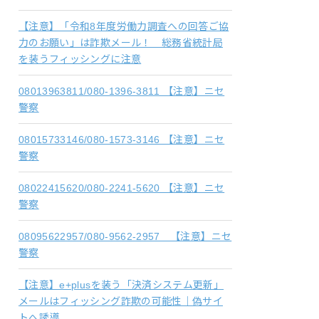
【注意】「令和8年度労働力調査への回答ご協
力のお願い」は詐欺メール！ 総務省統計局
を装うフィッシングに注意
08013963811/080-1396-3811 【注意】ニセ
警察
08015733146/080-1573-3146 【注意】ニセ
警察
08022415620/080-2241-5620 【注意】ニセ
警察
08095622957/080-9562-2957 【注意】ニセ
警察
【注意】e+plusを装う「決済システム更新」
メールはフィッシング詐欺の可能性｜偽サイ
トへ誘導