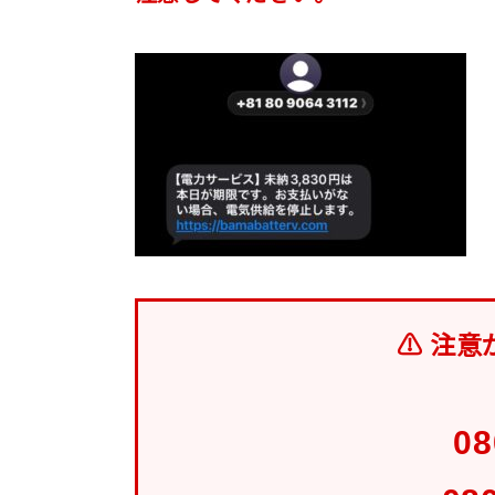
⚠ 注意
08