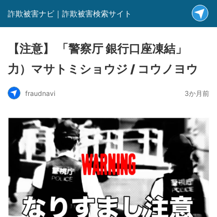
詐欺被害ナビ｜詐欺被害検索サイト
【注意】 「警察厅 銀行口座凍結」
力）マサトミショウジ / コウノヨウ
fraudnavi
3か月前