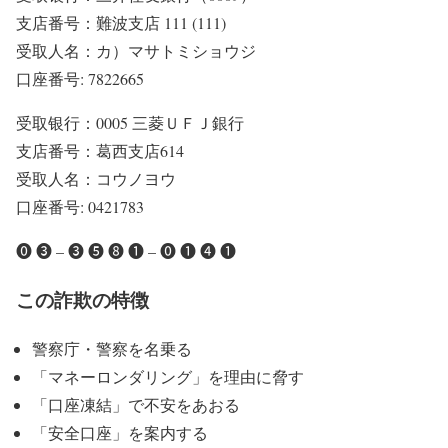
支店番号：難波支店 111 (111)
受取人名：カ）マサトミショウジ
口座番号: 7822665
受取银行：0005 三菱ＵＦＪ銀行
支店番号：葛西支店614
受取人名：コウノヨウ
口座番号: 0421783
⓿ ➌ – ➌ ➎ ➑ ❶ – ⓿ ❶ ➍ ❶
この詐欺の特徴
警察庁・警察を名乗る
「マネーロンダリング」を理由に脅す
「口座凍結」で不安をあおる
「安全口座」を案内する