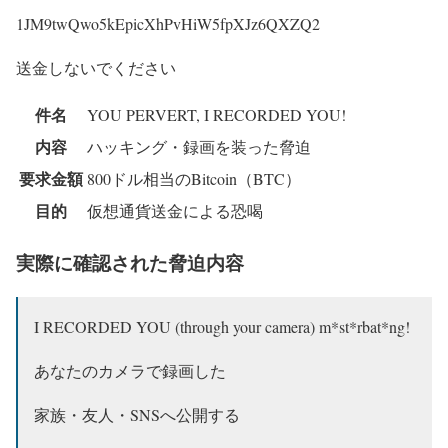
1JM9twQwo5kEpicXhPvHiW5fpXJz6QXZQ2
送金しないでください
件名
YOU PERVERT, I RECORDED YOU!
内容
ハッキング・録画を装った脅迫
要求金額
800ドル相当のBitcoin（BTC）
目的
仮想通貨送金による恐喝
実際に確認された脅迫内容
I RECORDED YOU (through your camera) m*st*rbat*ng!
あなたのカメラで録画した
家族・友人・SNSへ公開する