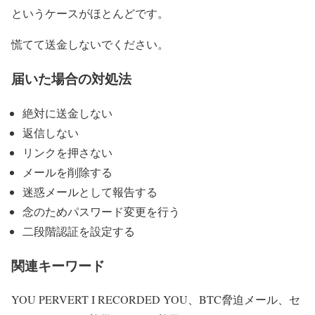
というケースがほとんどです。
慌てて送金しないでください。
届いた場合の対処法
絶対に送金しない
返信しない
リンクを押さない
メールを削除する
迷惑メールとして報告する
念のためパスワード変更を行う
二段階認証を設定する
関連キーワード
YOU PERVERT I RECORDED YOU、BTC脅迫メール、セ