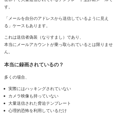
す。
「メールを自分のアドレスから送信しているように見え
る」ケースもあります。
これは送信者偽装（なりすまし）であり、
本当にメールアカウントが乗っ取られているとは限りませ
ん。
本当に録画されているの？
多くの場合、
実際にはハッキングされていない
カメラ映像も持っていない
大量送信された脅迫テンプレート
心理的恐怖を利用しているだけ