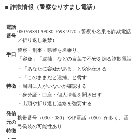
■ 詐欺情報（警察なりすまし電話）
電話
08076989170/080-7698-9170（警察を名乗る詐欺電話
番号
／折り返し厳禁）
警察・刑事・県警を名乗り、
手口
「容疑」「逮捕」などの言葉で不安を煽る詐欺電話
・「あなたに容疑がある」と突然伝える
・「このままだと逮捕」と脅す
特徴
・周囲に人がいないか確認する
・身分証・口座・個人情報を聞き出す
・出頭や折り返し連絡を強要する
発信
携帯番号（090・080）やIP電話（050）が多く、番
元の
号偽装の可能性あり
特徴