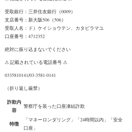
受取銀行：三井住友銀行（0009）
支店番号：新大阪506（506）
受取人名：ド）ケイショウテン、カタビラマユ
口座番号：4712352
絶対に振り込まないでください
⚠ 記載されている電話番号 ⚠
0335810141/03-3581-0141
（折り返し厳禁）
詐欺内
警察庁を装った口座凍結詐欺
容
「マネーロンダリング」「24時間以内」「安全
特徴
口座」