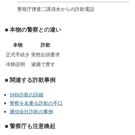
警視庁捜査二課清水からの詐欺電話
■ 本物の警察との違い
本物
詐欺
正式手続き
突然出頭要求
冷静説明
逮捕で脅す
■ 関連する詐欺事例
SMS詐欺の詳細
警察を名乗る詐欺の手口
通信会社詐欺の事例
■ 警察庁も注意喚起