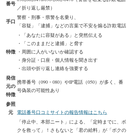
番号
／折り返し厳禁）
警察・刑事・県警を名乗り、
手口
「容疑」「逮捕」などの言葉で不安を煽る詐欺電話
・「あなたに容疑がある」と突然伝える
・「このままだと逮捕」と脅す
特徴
・周囲に人がいないか確認する
・身分証・口座・個人情報を聞き出す
・出頭や折り返し連絡を強要する
発信
携帯番号（090・080）やIP電話（050）が多く、番
元の
号偽装の可能性あり
特徴
参照
元
電話番号口コミサイトの報告情報はこちら
「停止中、本部ニート」による、「定時までに、ボ
クを救って」！さもないと「君の給料」が「ボクの