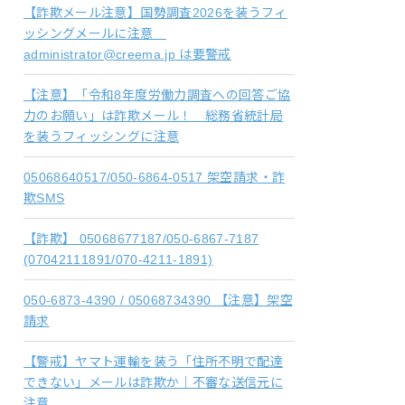
【詐欺メール注意】国勢調査2026を装うフィ
ッシングメールに注意
administrator@creema.jp は要警戒
【注意】「令和8年度労働力調査への回答ご協
力のお願い」は詐欺メール！ 総務省統計局
を装うフィッシングに注意
05068640517/050-6864-0517 架空請求・詐
欺SMS
【詐欺】 05068677187/050-6867-7187
(07042111891/070-4211-1891)
050-6873-4390 / 05068734390 【注意】架空
請求
【警戒】ヤマト運輸を装う「住所不明で配達
できない」メールは詐欺か｜不審な送信元に
注意