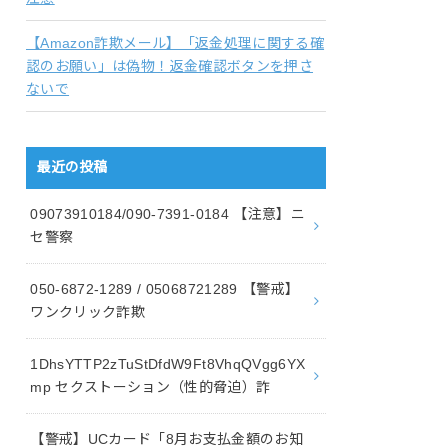
【Amazon詐欺メール】「返金処理に関する確
認のお願い」は偽物！返金確認ボタンを押さ
ないで
最近の投稿
09073910184/090-7391-0184 【注意】ニ
セ警察
050-6872-1289 / 05068721289 【警戒】
ワンクリック詐欺
1DhsYTTP2zTuStDfdW9Ft8VhqQVgg6YX
mp セクストーション（性的脅迫）詐
【警戒】UCカード「8月お支払金額のお知