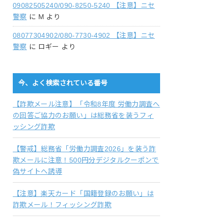
09082505240/090-8250-5240 【注意】ニセ
警察
に
M
より
08077304902/080-7730-4902 【注意】ニセ
警察
に
ロギー
より
今、よく検索されている番号
【詐欺メール注意】「令和8年度 労働力調査へ
の回答ご協力のお願い」は総務省を装うフィ
ッシング詐欺
【警戒】総務省「労働力調査2026」を装う詐
欺メールに注意！500円分デジタルクーポンで
偽サイトへ誘導
【注意】楽天カード「国籍登録のお願い」は
詐欺メール！フィッシング詐欺