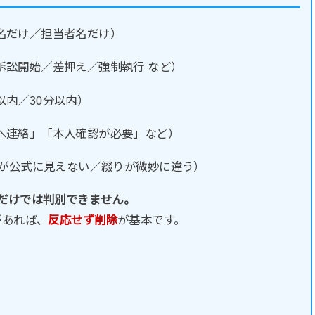
名だけ／担当者名だけ）
訴訟開始／差押え／強制執行 など）
以内／30分以内）
へ連絡」「本人確認が必要」など）
ンが公式に見えない／綴りが微妙に違う）
など）だけでは判別できません。
があれば、
反応せず削除
が基本です。