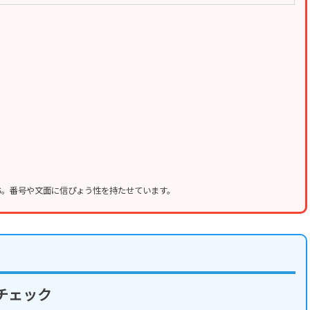
MS。番号や文面に信ぴょう性を持たせています。
チェック