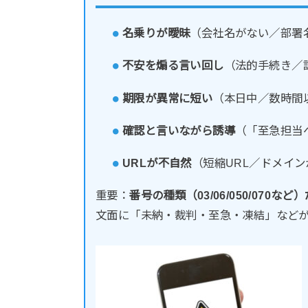
名乗りが曖昧
（会社名がない／部署
不安を煽る言い回し
（法的手続き／
期限が異常に短い
（本日中／数時間
確認と言いながら誘導
（「至急担当
URLが不自然
（短縮URL／ドメイ
重要：
番号の種類（03/06/050/070
文面に「未納・裁判・至急・凍結」など