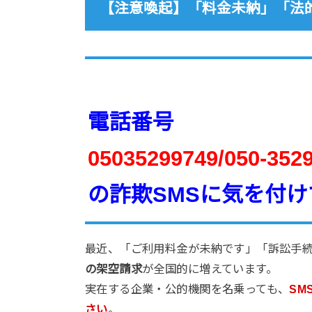
【注意喚起】「料金未納」「法
電話番号
05035299749/050-352
の詐欺SMSに気を付け
最近、「ご利用料金が未納です」「訴訟手
の架空請求
が全国的に増えています。
実在する企業・公的機関を名乗っても、
SM
さい
。