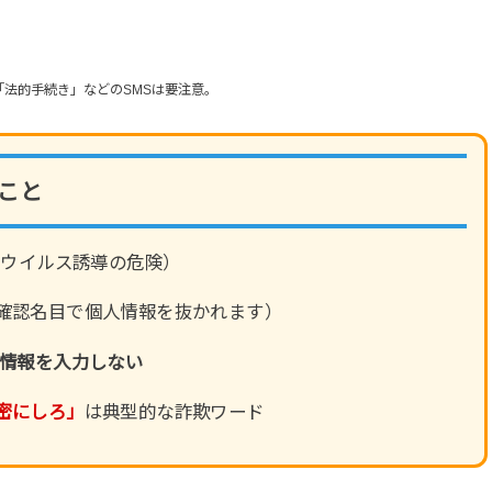
「法的手続き」などのSMSは要注意。
こと
・ウイルス誘導の危険）
確認名目で個人情報を抜かれます）
ド情報を入力しない
密にしろ」
は典型的な詐欺ワード