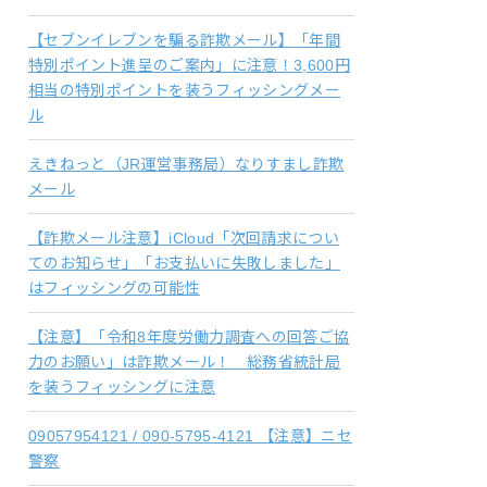
【セブンイレブンを騙る詐欺メール】「年間
特別ポイント進呈のご案内」に注意！3,600円
相当の特別ポイントを装うフィッシングメー
ル
えきねっと（JR運営事務局）なりすまし詐欺
メール
【詐欺メール注意】iCloud「次回請求につい
てのお知らせ」「お支払いに失敗しました」
はフィッシングの可能性
【注意】「令和8年度労働力調査への回答ご協
力のお願い」は詐欺メール！ 総務省統計局
を装うフィッシングに注意
09057954121 / 090-5795-4121 【注意】ニセ
警察