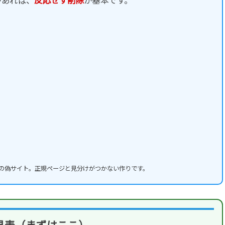
があれば、
反応せず削除
が基本です。
L先の偽サイト。正規ページと見分けがつかない作りです。