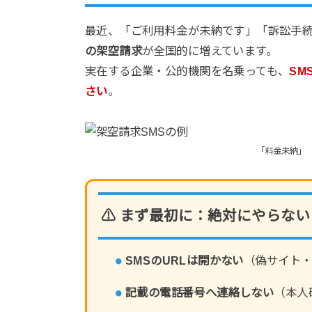
最近、「ご利用料金が未納です」「訴訟手
の架空請求
が全国的に増えています。
実在する企業・公的機関を名乗っても、
SM
さい
。
「料金未納」
⚠ まず最初に：絶対にやらない
SMSのURLは開かない
（偽サイト
記載の電話番号へ連絡しない
（本人