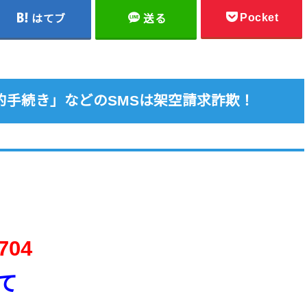
Pocket
はてブ
送る
的手続き」などのSMSは架空請求詐欺！
704
て