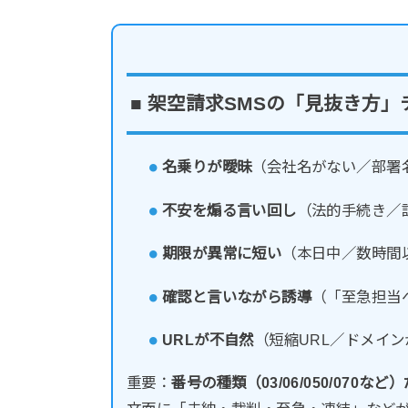
■ 架空請求SMSの「見抜き方」
名乗りが曖昧
（会社名がない／部署
不安を煽る言い回し
（法的手続き／
期限が異常に短い
（本日中／数時間
確認と言いながら誘導
（「至急担当
URLが不自然
（短縮URL／ドメイ
重要：
番号の種類（03/06/050/070