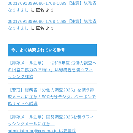
08017691899/080-1769-1899【注意】総務省
なりすまし
に
匿名
より
08017691899/080-1769-1899【注意】総務省
なりすまし
に
匿名
より
今、よく検索されている番号
【詐欺メール注意】「令和8年度 労働力調査へ
の回答ご協力のお願い」は総務省を装うフィ
ッシング詐欺
【警戒】総務省「労働力調査2026」を装う詐
欺メールに注意！500円分デジタルクーポンで
偽サイトへ誘導
【詐欺メール注意】国勢調査2026を装うフィ
ッシングメールに注意
administrator@creema.jp は要警戒