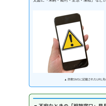
文面に「未納・裁判・至急・凍結」など
▲ 詐欺SMSに記載されたUR