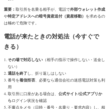
重要：
外部ウォレット作成
取引所を名乗る相手が、電話で
特定アドレスへの暗号資産送付（資産移動）
や
を求めるの
は極めて危険です。
電話が来たときの対処法（今すぐで
きる）
その場で対応しない
（相手の指示で操作しない・送金し
ない）
通話を終了
し、折り返しはしない
着信拒否
番号を
、必要なら通信会社の迷惑電話対策も利
用
公式サイト/公式アプリか
取引所に口座がある場合は、
ら
ログイン状況を確認
不審点をメモ（日時・番号・名乗り・要求内容）し、相