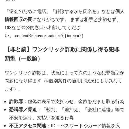
個人
「退会のために電話」「解除するから氏名を」などは
情報回収の罠
になりがちです。 まずは相手と接触せず、
188
などの公的窓口へ相談してくださ
い。:contentReference[oaicite:5]{index=5}
【罪と罰】ワンクリック詐欺に関係し得る犯罪
類型（一般論）
ワンクリック詐欺は、状況によって次のような犯罪類型が
問題になり得ます（※個別案件の適用は状況により異なり
ます）。
詐欺罪
：虚偽の表示で支払わせ、金銭をだまし取る行為
恐喝罪／脅迫
：「裁判」「差押え」「会社に連絡」等で
不安を煽り、支払いを迫る行為
不正アクセス関連
：ID・パスワードやカード情報を入