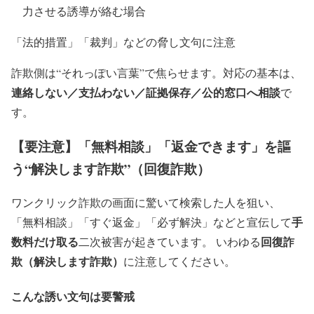
力させる誘導が絡む場合
「法的措置」「裁判」などの脅し文句に注意
詐欺側は“それっぽい言葉”で焦らせます。対応の基本は、
連絡しない／支払わない／証拠保存／公的窓口へ相談
で
す。
【要注意】「無料相談」「返金できます」を謳
う“解決します詐欺”（回復詐欺）
ワンクリック詐欺の画面に驚いて検索した人を狙い、
手
「無料相談」「すぐ返金」「必ず解決」などと宣伝して
数料だけ取る
回復詐
二次被害が起きています。 いわゆる
欺（解決します詐欺）
に注意してください。
こんな誘い文句は要警戒