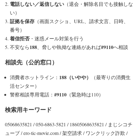
電話しない／返信しない
（退会・解除名目でも接触しな
い）
証拠を保存
（画面スクショ、URL、請求文言、日時、
番号）
着信拒否
・迷惑メール対策を行う
188
#9110
不安なら
、脅しや執拗な連絡があれば
へ相談
相談先（公的窓口）
188（いやや）
消費者ホットライン：
（最寄りの消費生
活センター）
#9110
警察相談専用電話：
（緊急時は110）
検索用キーワード
05068635821 / 050-6863-5821 / 18605068635821 / まじシコチ
ューブ / ero-tic-movie.com / 架空請求 / ワンクリック詐欺 /