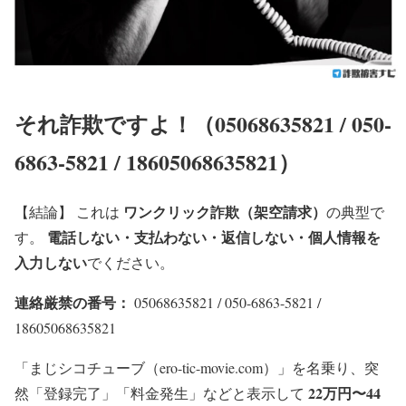
それ詐欺ですよ！（05068635821 / 050-
6863-5821 / 18605068635821）
ワンクリック詐欺（架空請求）
【結論】
これは
の典型で
電話しない・支払わない・返信しない・個人情報を
す。
入力しない
でください。
連絡厳禁の番号：
05068635821
/
050-6863-5821
/
18605068635821
「まじシコチューブ（ero-tic-movie.com）」を名乗り、突
22万円〜44
然「登録完了」「料金発生」などと表示して