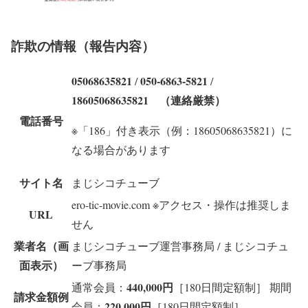
詐欺の情報（報告内容）
05068635821
050-6863-5821
/
/
18605068635821 （連絡厳禁）
電話番号
※「186」付き表示（例：18605068635821）に
なる場合があります
サイト名
まじシコチューブ
ero-tic-movie.com
※アクセス・操作は推奨しま
URL
せん
業者名（画
まじシコチューブ運営事務局 / まじシコチュ
面表示）
ーブ事務局
440,000円
通常会員：
［180日間定額制］ 期間
請求金額例
220,000円
会員：
［180日間定額制］