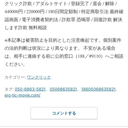
クリック詐欺 / アダルトサイト / 登録完了 / 退会 / 解除 /
440000円 / 220000円 / 180日間定額制 / 特定商取引法 最終確
認画面 / 電子消費者契約法 / 詐欺罪 恐喝罪 / 回復詐欺 解決
します詐欺 無料相談
※本記事は被害防止を目的とした注意喚起です。個別案件
の法的判断は状況により異なります。 不安がある場合
は、相手に連絡する前に公的窓口（188／#9110）へご相談
ください。
カテゴリー:
ワンクリック
タグ:
050-6863-5821
、
05068635821
、
18605068635821
、
ero-tic-movie.com/
コメントする