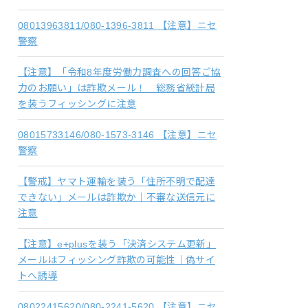
08013963811/080-1396-3811 【注意】ニセ
警察
【注意】「令和8年度労働力調査への回答ご協
力のお願い」は詐欺メール！ 総務省統計局
を装うフィッシングに注意
08015733146/080-1573-3146 【注意】ニセ
警察
【警戒】ヤマト運輸を装う「住所不明で配達
できない」メールは詐欺か｜不審な送信元に
注意
【注意】e+plusを装う「決済システム更新」
メールはフィッシング詐欺の可能性｜偽サイ
トへ誘導
08022415620/080-2241-5620 【注意】ニセ