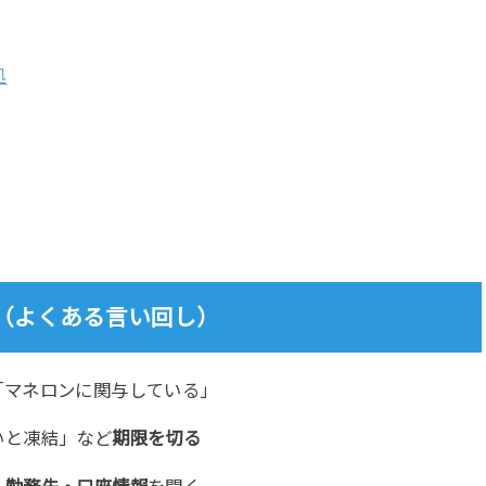
処
徴（よくある言い回し）
「マネロンに関与している」
いと凍結」など
期限を切る