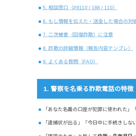
5. 相談窓口（#9110 / 188 / 110）
6. もし情報を伝えた・送金した場合の対
7. 二次被害（回復詐欺）に注意
8. 詐欺の詳細情報（報告内容テンプレ）
9. よくある質問（FAQ）
1. 警察を名乗る詐欺電話の特
「あなた名義の口座が犯罪に使われた」
「逮捕状が出る」「今日中に手続きしな