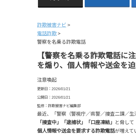
詐欺被害ナビ
>
電話詐欺
>
警察を名乗る詐欺電話
【警察を名乗る詐欺電話に注
を煽り、個人情報や送金を迫
注意喚起
更新日：
2026/01/21
公開日：
2026/01/21
監修：詐欺被害ナビ編集部
最近、「警察（警視庁／県警／捜査二課／生
「捜査中」「逮捕状」「口座凍結」
と脅して
個人情報や送金を要求する詐欺電話
が増えて