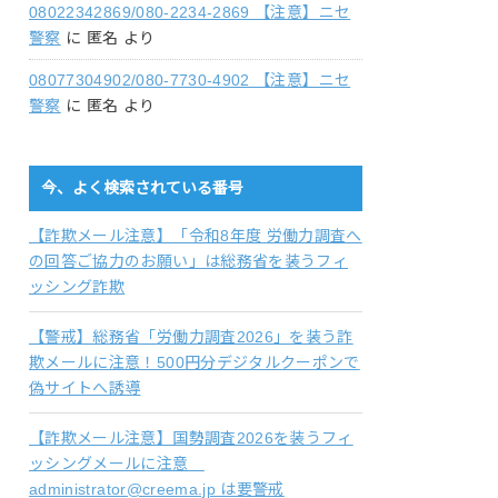
08022342869/080-2234-2869 【注意】ニセ
警察
に
匿名
より
08077304902/080-7730-4902 【注意】ニセ
警察
に
匿名
より
今、よく検索されている番号
【詐欺メール注意】「令和8年度 労働力調査へ
の回答ご協力のお願い」は総務省を装うフィ
ッシング詐欺
【警戒】総務省「労働力調査2026」を装う詐
欺メールに注意！500円分デジタルクーポンで
偽サイトへ誘導
【詐欺メール注意】国勢調査2026を装うフィ
ッシングメールに注意
administrator@creema.jp は要警戒