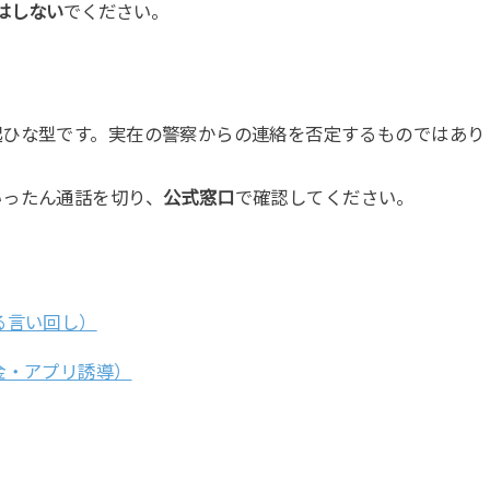
はしない
でください。
起ひな型です。実在の警察からの連絡を否定するものではあり
いったん通話を切り、
公式窓口
で確認してください。
る言い回し）
金・アプリ誘導）