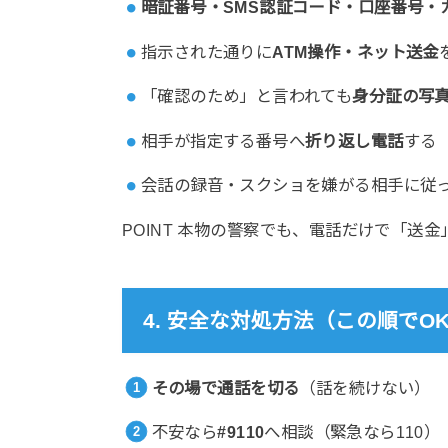
暗証番号・SMS認証コード・口座番号・
指示された通りに
ATM操作・ネット送金
「確認のため」と言われても
身分証の写
相手が指定する番号へ
折り返し電話
する
会話の録音・スクショを嫌がる相手に従
POINT
本物の警察でも、電話だけで「送金
4. 安全な対処方法（この順でO
その場で通話を切る
（話を続けない）
不安なら
#9110
へ相談（緊急なら110）