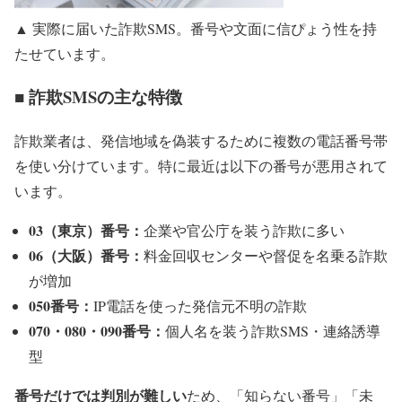
▲ 実際に届いた詐欺SMS。番号や文面に信ぴょう性を持
たせています。
■ 詐欺SMSの主な特徴
詐欺業者は、発信地域を偽装するために複数の電話番号帯
を使い分けています。特に最近は以下の番号が悪用されて
います。
03（東京）番号：
企業や官公庁を装う詐欺に多い
06（大阪）番号：
料金回収センターや督促を名乗る詐欺
が増加
050番号：
IP電話を使った発信元不明の詐欺
070・080・090番号：
個人名を装う詐欺SMS・連絡誘導
型
番号だけでは判別が難しい
ため、「知らない番号」「未