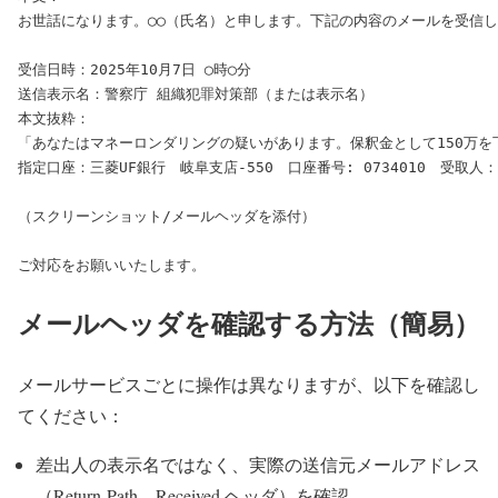
お世話になります。◯◯（氏名）と申します。下記の内容のメールを受信し
受信日時：2025年10月7日 ◯時◯分

送信表示名：警察庁 組織犯罪対策部（または表示名）

本文抜粋：

「あなたはマネーロンダリングの疑いがあります。保釈金として150万を下
指定口座：三菱UF銀行　岐阜支店-550　口座番号: 0734010　受取人
（スクリーンショット/メールヘッダを添付）

メールヘッダを確認する方法（簡易）
メールサービスごとに操作は異なりますが、以下を確認し
てください：
差出人の表示名ではなく、実際の送信元メールアドレス
（Return-Path、Received ヘッダ）を確認。