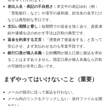
差出人名・表記の不自然さ：
本文中の表記ゆれ（例：
「受取银行」など）や漢字の違和感、担当名の名字だけ
などは典型的な手口です。
支払い期限と脅し：
短期間での送金を強く迫り、資産凍
結や逮捕をほのめかす手法は詐欺の典型です。
返金を約束する文言：
「捜査終了後返金する」と言って
安心させ、まず支払わせるのも常套手段です。
銀行口座が個人名義：
公的機関が個人口座に振込を求め
ることはまずありません。指定口座が個人名義なら詐欺
の可能性が非常に高いです。
まずやってはいけないこと（重要）
メールの指示に従って振込を行わない。
メール内のリンクをクリックしない・添付ファイルを開
かない。