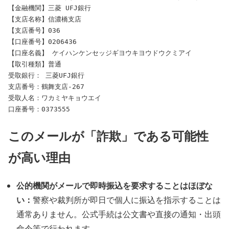
【金融機関】三菱 UFJ銀行

【支店名称】信濃橋支店

【支店番号】036

【口座番号】0206436

【口座名義】 ケイハンケンセッジギヨウキヨウドウクミアイ

【取引種類】普通

受取銀行： 三菱UFJ銀行

支店番号：鶴舞支店-267

受取人名：ワカミヤキョウエイ

このメールが「詐欺」である可能性
が高い理由
公的機関がメールで即時振込を要求することはほぼな
い：
警察や裁判所が即日で個人に振込を指示することは
通常ありません。公式手続は公文書や直接の通知・出頭
命令等で行われます。