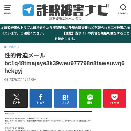
MENU
SEARCH
詐欺被害にあわない為に
詐欺被害のトラブル解決をうたう探偵業者に多額の調査費などを取られる二次被害が増
えています。ご注意ください。 【注意】当サイトの内容を無断転載をすること
を禁止します。
HOME
性的脅迫メール
bc1q48tmajaye3k39weu977798n8tawsuwq6
hckgyj
2025年11月18日
ポスト
シェア
はてブ
送る
Pocket