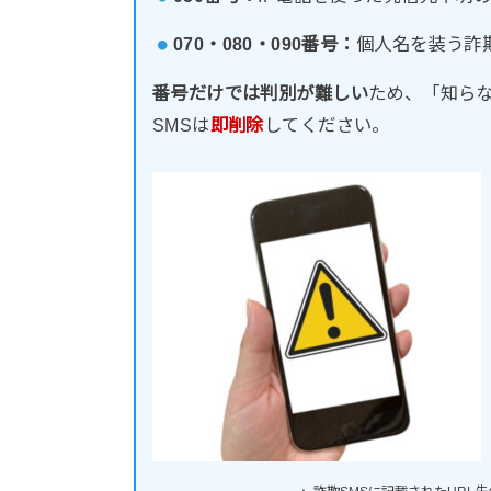
070・080・090番号：
個人名を装う詐
番号だけでは判別が難しい
ため、「知ら
SMSは
即削除
してください。