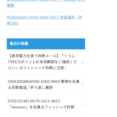
警察
05068640517/050-6864-0517 架空請求・詐
欺SMS
最近の投稿
【東京電力を装う詐欺メール】「くらし
TEPCOポイントの有効期限をご確認くだ
さい」はフィッシング詐欺に注意！
08062608869/080-6260-8869 警察を名乗
る詐欺電話／折り返し厳禁
07022219813/070-2221-9813
「Amazon」を名乗るフィッシング詐欺