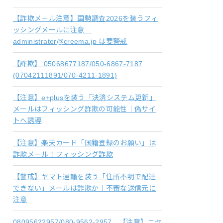
【詐欺メール注意】国勢調査2026を装うフィ
ッシングメールに注意
administrator@creema.jp は要警戒
【詐欺】 05068677187/050-6867-7187
(07042111891/070-4211-1891)
【注意】e+plusを装う「決済システム更新」
メールはフィッシング詐欺の可能性｜偽サイ
トへ誘導
【注意】楽天カード「国籍登録のお願い」は
詐欺メール！フィッシング詐欺
【警戒】ヤマト運輸を装う「住所不明で配達
できない」メールは詐欺か｜不審な送信元に
注意
08095622957/080-9562-2957 【注意】ニセ