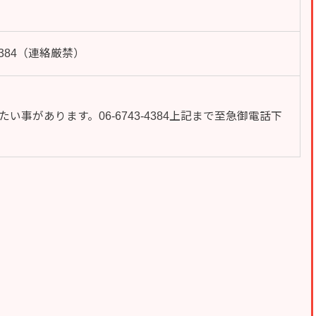
43-4384（連絡厳禁）
い事があります。06-6743-4384上記まで至急御電話下