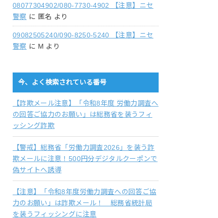
08077304902/080-7730-4902 【注意】ニセ
警察
に
匿名
より
09082505240/090-8250-5240 【注意】ニセ
警察
に
M
より
今、よく検索されている番号
【詐欺メール注意】「令和8年度 労働力調査へ
の回答ご協力のお願い」は総務省を装うフィ
ッシング詐欺
【警戒】総務省「労働力調査2026」を装う詐
欺メールに注意！500円分デジタルクーポンで
偽サイトへ誘導
【注意】「令和8年度労働力調査への回答ご協
力のお願い」は詐欺メール！ 総務省統計局
を装うフィッシングに注意