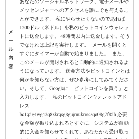
あなたのソーシャルネットワーク、電子メールや
メッセンジャーへのアクセスを誰にでも与えるこ
とができます。 私にやらせたくないのであれば
1200ドル（米ドル）を私のビットコインウォレッ
メ
トに送金します。 48時間以内に送金します。そう
ー
でなければ上記を実行します。 メールを開くと
ル
すぐにタイマーが自動で始まりました。 また、
内
このメールが開封されると自動的に通知されるよ
容
うになっています。 送金方法やビットコインとは
何かを知らない方は、ぜひ参考にしてみてくださ
い。そして、Googleに「ビットコインを買う」と
入力します。 私のビットコインウォレットアド
レス：
bc1q5g4wg42q8zkrqsg8gujrnukrrecsqe08g7f85h 必要
な金額が振り込まれるとすぐに、システムが自動
的に入金を知らせてくれて、あなたから受け取っ