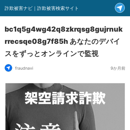
詐欺被害ナビ｜詐欺被害検索サイト
bc1q5g4wg42q8zkrqsg8gujrnuk
rrecsqe08g7f85h あなたのデバイ
スをずっとオンラインで監視
fraudnavi
9か月前