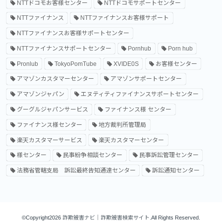
NTTドコモお客様センター
NTTドコモサポートセンター
NTTファイナンス
NTTファイナンスお客様サポート
NTTファイナンスお客様サポートセンター
NTTファイナンスサポートセンター
Pornhub
Porn hub
Pronlub
TokyoPomTube
XVIDE0S
お客様センター
アマゾンカスタマーセンター
アマゾンサポートセンター
アマゾンジャパン
エヌティティファイナンスサポートセンター
グーグルジャパンサービス
ファイナンス様 センター
ファイナンス様センター
地方裁判所管理局
楽天カスタマーサービス
楽天カスタマーセンター
様センター
民事紛争相談センター
民事訴訟管理センター
法務省管轄支局 訴訟最終告知通達センター
訴訟通知センター
©Copyright2026
詐欺被害ナビ｜詐欺被害検索サイト
.All Rights Reserved.