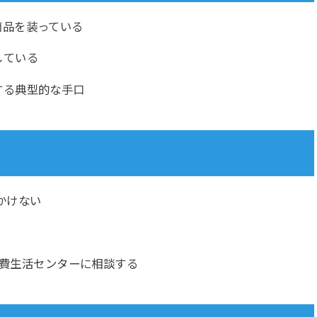
商品を装っている
している
する典型的な手口
話をかけない
費生活センターに相談する