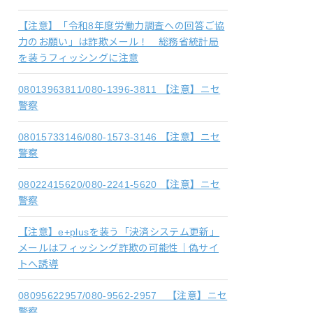
【注意】「令和8年度労働力調査への回答ご協
力のお願い」は詐欺メール！ 総務省統計局
を装うフィッシングに注意
08013963811/080-1396-3811 【注意】ニセ
警察
08015733146/080-1573-3146 【注意】ニセ
警察
08022415620/080-2241-5620 【注意】ニセ
警察
【注意】e+plusを装う「決済システム更新」
メールはフィッシング詐欺の可能性｜偽サイ
トへ誘導
08095622957/080-9562-2957 【注意】ニセ
警察