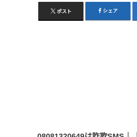
シェア
ポスト
08081320649は詐欺S