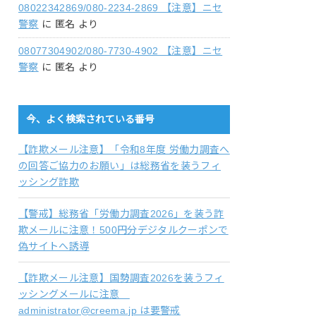
08022342869/080-2234-2869 【注意】ニセ
警察
に
匿名
より
08077304902/080-7730-4902 【注意】ニセ
警察
に
匿名
より
今、よく検索されている番号
【詐欺メール注意】「令和8年度 労働力調査へ
の回答ご協力のお願い」は総務省を装うフィ
ッシング詐欺
【警戒】総務省「労働力調査2026」を装う詐
欺メールに注意！500円分デジタルクーポンで
偽サイトへ誘導
【詐欺メール注意】国勢調査2026を装うフィ
ッシングメールに注意
administrator@creema.jp は要警戒