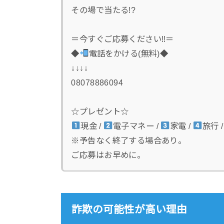
その場で当たる!?
＝今すぐご応募ください‼＝
◆
電話をかける(無料)◆
↓↓↓↓
08078886094
☆プレゼント☆
現金 /
電子マネー /
家電 /
旅行 
※予告なく終了する場合あり。
ご応募はお早めに。
詐欺の可能性が高い理由