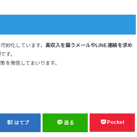
々巧妙化しています。
高収入を謳うメールやLINE連絡を求め
要
です。
策を発信してまいります。
Pocket
はてブ
送る