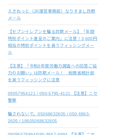
えきねっと（JR運営事務局）なりすまし詐欺
メール
【セブンイレブンを騙る詐欺メール】「年間
特別ポイント進呈のご案内」に注意！3,600円
相当の特別ポイントを装うフィッシングメー
ル
【注意】「令和8年度労働力調査への回答ご協
力のお願い」は詐欺メール！ 総務省統計局
を装うフィッシングに注意
09057954121 / 090-5795-4121 【注意】ニセ
警察
騙されないで。05068632605 / 050-6863-
2605 / 18605068632605
09095678994/090-9567-8994 【注意】ニセ