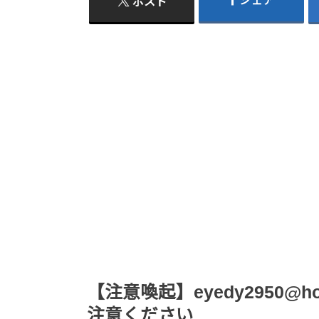
シェア
ポスト
【注意喚起】eyedy2950@h
注意ください