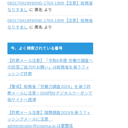
08017691899/080-1769-1899【注意】総務省
なりすまし
に
匿名
より
08017691899/080-1769-1899【注意】総務省
なりすまし
に
匿名
より
今、よく検索されている番号
【詐欺メール注意】「令和8年度 労働力調査へ
の回答ご協力のお願い」は総務省を装うフィ
ッシング詐欺
【警戒】総務省「労働力調査2026」を装う詐
欺メールに注意！500円分デジタルクーポンで
偽サイトへ誘導
【詐欺メール注意】国勢調査2026を装うフィ
ッシングメールに注意
administrator@creema.jp は要警戒