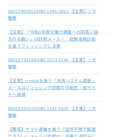
08013963811/080-1396-3811 【注意】ニセ
警察
【注意】「令和8年度労働力調査への回答ご協
力のお願い」は詐欺メール！ 総務省統計局
を装うフィッシングに注意
08015733146/080-1573-3146 【注意】ニセ
警察
【注意】e+plusを装う「決済システム更新」
メールはフィッシング詐欺の可能性｜偽サイ
トへ誘導
08022415620/080-2241-5620 【注意】ニセ
警察
【警戒】ヤマト運輸を装う「住所不明で配達
できない」メールは詐欺か｜不審な送信元に