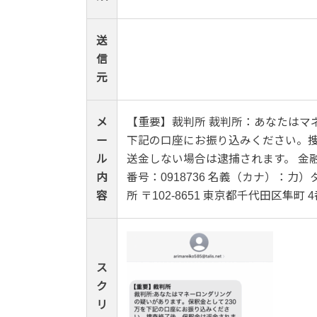
送
信
元
メ
【重要】裁判所 裁判所：あなたはマ
ー
下記の口座にお振り込みください。捜査
ル
送金しない場合は逮捕されます。 金融
内
番号：0918736 名義（カナ）：
容
所 〒102-8651 東京都千代田区隼町 4
ス
ク
リ