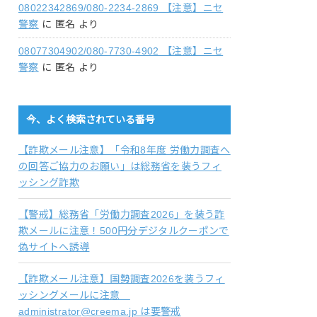
08022342869/080-2234-2869 【注意】ニセ
警察
に
匿名
より
08077304902/080-7730-4902 【注意】ニセ
警察
に
匿名
より
今、よく検索されている番号
【詐欺メール注意】「令和8年度 労働力調査へ
の回答ご協力のお願い」は総務省を装うフィ
ッシング詐欺
【警戒】総務省「労働力調査2026」を装う詐
欺メールに注意！500円分デジタルクーポンで
偽サイトへ誘導
【詐欺メール注意】国勢調査2026を装うフィ
ッシングメールに注意
administrator@creema.jp は要警戒