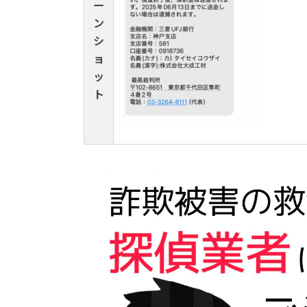
ー
ン
シ
ョ
ッ
ト