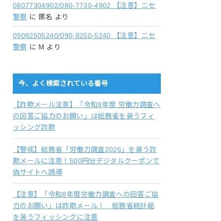
08077304902/080-7730-4902 【注意】ニセ
警察
に
匿名
より
09082505240/090-8250-5240 【注意】ニセ
警察
に
M
より
今、よく検索されている番号
【詐欺メール注意】「令和8年度 労働力調査へ
の回答ご協力のお願い」は総務省を装うフィ
ッシング詐欺
【警戒】総務省「労働力調査2026」を装う詐
欺メールに注意！500円分デジタルクーポンで
偽サイトへ誘導
【注意】「令和8年度労働力調査への回答ご協
力のお願い」は詐欺メール！ 総務省統計局
を装うフィッシングに注意