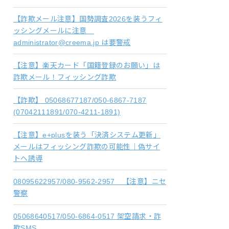
【詐欺メール注意】国勢調査2026を装うフィ
ッシングメールに注意
administrator@creema.jp は要警戒
【注意】楽天カード「国籍登録のお願い」は
詐欺メール！フィッシング詐欺
【詐欺】 05068677187/050-6867-7187
(07042111891/070-4211-1891)
【注意】e+plusを装う「決済システム更新」
メールはフィッシング詐欺の可能性｜偽サイ
トへ誘導
08095622957/080-9562-2957 【注意】ニセ
警察
05068640517/050-6864-0517 架空請求・詐
欺SMS