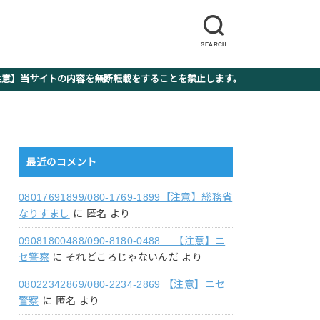
SEARCH
】当サイトの内容を無断転載をすることを禁止します。
最近のコメント
08017691899/080-1769-1899【注意】総務省
なりすまし
に
匿名
より
09081800488/090-8180-0488 【注意】ニ
セ警察
に
それどころじゃないんだ
より
08022342869/080-2234-2869 【注意】ニセ
警察
に
匿名
より