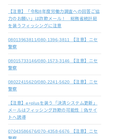
【注意】「令和8年度労働力調査への回答ご協
力のお願い」は詐欺メール！ 総務省統計局
を装うフィッシングに注意
08013963811/080-1396-3811 【注意】ニセ
警察
08015733146/080-1573-3146 【注意】ニセ
警察
08022415620/080-2241-5620 【注意】ニセ
警察
【注意】e+plusを装う「決済システム更新」
メールはフィッシング詐欺の可能性｜偽サイ
トへ誘導
07043586676/070-4358-6676 【注意】ニセ
警察