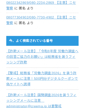
08022342869/080-2234-2869 【注意】ニセ
警察
に
匿名
より
08077304902/080-7730-4902 【注意】ニセ
警察
に
匿名
より
今、よく検索されている番号
【詐欺メール注意】「令和8年度 労働力調査へ
の回答ご協力のお願い」は総務省を装うフィ
ッシング詐欺
【警戒】総務省「労働力調査2026」を装う詐
欺メールに注意！500円分デジタルクーポンで
偽サイトへ誘導
【詐欺メール注意】国勢調査2026を装うフィ
ッシングメールに注意
administrator@creema.jp は要警戒