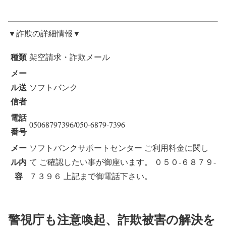
▼詐欺の詳細情報▼
種類
架空請求・詐欺メール
メー
ル送
ソフトバンク
信者
電話
05068797396/050-6879-7396
番号
メー
ソフトバンクサポートセンター ご利用料金に関し
ル内
て ご確認したい事が御座います。 ０５０‐６８７９‐
容
７３９６ 上記まで御電話下さい。
警視庁も注意喚起、詐欺被害の解決を