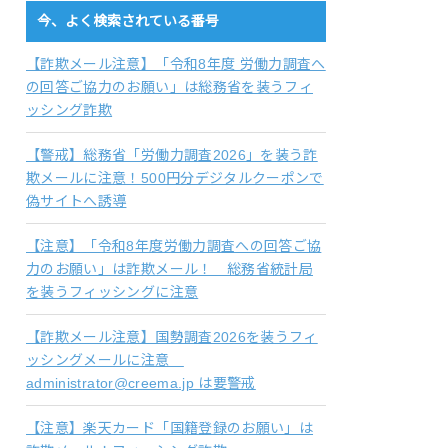
今、よく検索されている番号
【詐欺メール注意】「令和8年度 労働力調査へ
の回答ご協力のお願い」は総務省を装うフィ
ッシング詐欺
【警戒】総務省「労働力調査2026」を装う詐
欺メールに注意！500円分デジタルクーポンで
偽サイトへ誘導
【注意】「令和8年度労働力調査への回答ご協
力のお願い」は詐欺メール！ 総務省統計局
を装うフィッシングに注意
【詐欺メール注意】国勢調査2026を装うフィ
ッシングメールに注意
administrator@creema.jp は要警戒
【注意】楽天カード「国籍登録のお願い」は