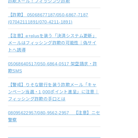
詐欺メール！フィッシング詐欺
【詐欺】 05068677187/050-6867-7187
(07042111891/070-4211-1891)
【注意】e+plusを装う「決済システム更新」
メールはフィッシング詐欺の可能性｜偽サイ
トへ誘導
05068640517/050-6864-0517 架空請求・詐
欺SMS
【警戒】りそな銀行を装う詐欺メール「キャ
ンペーン当選・1,000ポイント進呈」に注意｜
フィッシング詐欺の手口とは
08095622957/080-9562-2957 【注意】ニセ
警察