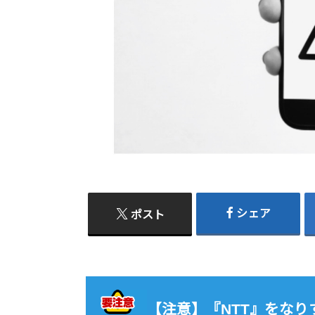
シェア
ポスト
【注意】『NTT』をなりすま