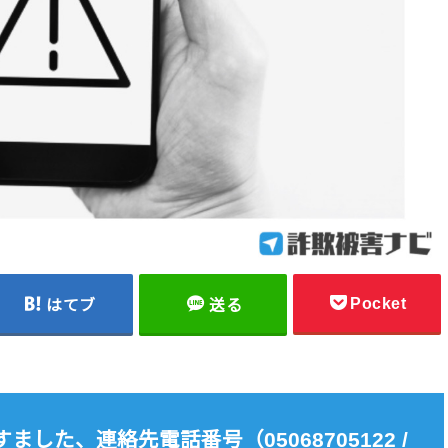
Pocket
はてブ
送る
した、連絡先電話番号（05068705122 /