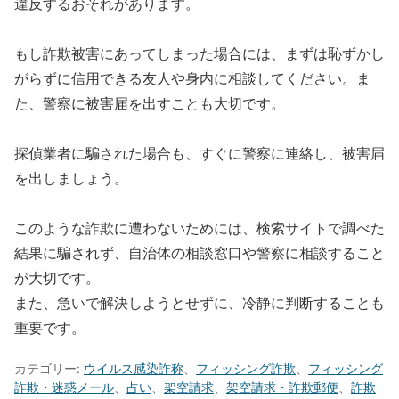
違反するおそれがあります。
もし詐欺被害にあってしまった場合には、まずは恥ずかし
がらずに信用できる友人や身内に相談してください。ま
た、警察に被害届を出すことも大切です。
探偵業者に騙された場合も、すぐに警察に連絡し、被害届
を出しましょう。
このような詐欺に遭わないためには、検索サイトで調べた
結果に騙されず、自治体の相談窓口や警察に相談すること
が大切です。
また、急いで解決しようとせずに、冷静に判断することも
重要です。
カテゴリー:
ウイルス感染詐称
、
フィッシング詐欺
、
フィッシング
詐欺・迷惑メール
、
占い
、
架空請求
、
架空請求・詐欺郵便
、
詐欺