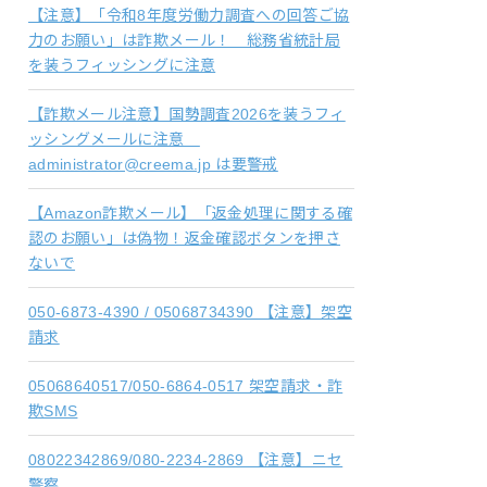
【注意】「令和8年度労働力調査への回答ご協
力のお願い」は詐欺メール！ 総務省統計局
を装うフィッシングに注意
【詐欺メール注意】国勢調査2026を装うフィ
ッシングメールに注意
administrator@creema.jp は要警戒
【Amazon詐欺メール】「返金処理に関する確
認のお願い」は偽物！返金確認ボタンを押さ
ないで
050-6873-4390 / 05068734390 【注意】架空
請求
05068640517/050-6864-0517 架空請求・詐
欺SMS
08022342869/080-2234-2869 【注意】ニセ
警察