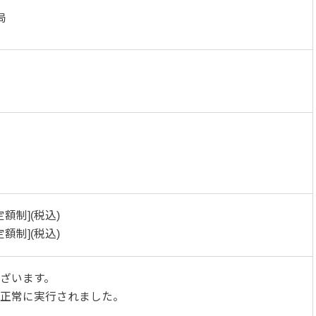
局
定額制](税込)
定額制](税込)
ざいます。
正常に実行されました。