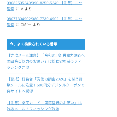
09082505240/090-8250-5240 【注意】ニセ
警察
に
M
より
08077304902/080-7730-4902 【注意】ニセ
警察
に
ロギー
より
今、よく検索されている番号
【詐欺メール注意】「令和8年度 労働力調査へ
の回答ご協力のお願い」は総務省を装うフィ
ッシング詐欺
【警戒】総務省「労働力調査2026」を装う詐
欺メールに注意！500円分デジタルクーポンで
偽サイトへ誘導
【注意】楽天カード「国籍登録のお願い」は
詐欺メール！フィッシング詐欺