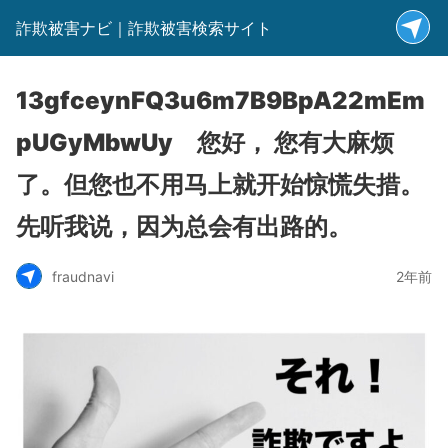
詐欺被害ナビ｜詐欺被害検索サイト
13gfceynFQ3u6m7B9BpA22mEm
pUGyMbwUy 您好， 您有大麻烦
了。但您也不用马上就开始惊慌失措。
先听我说，因为总会有出路的。
fraudnavi
2年前