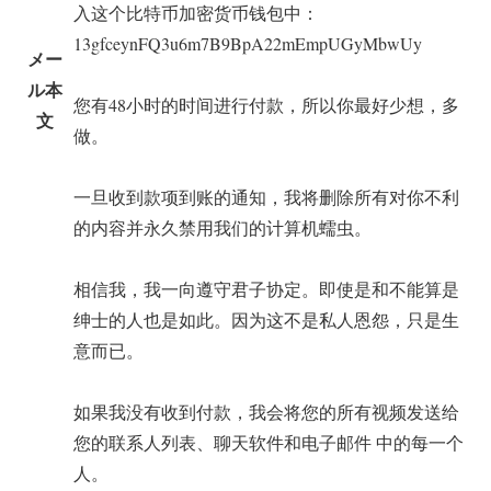
入这个比特币加密货币钱包中：
13gfceynFQ3u6m7B9BpA22mEmpUGyMbwUy
メー
ル本
您有48小时的时间进行付款，所以你最好少想，多
文
做。
一旦收到款项到账的通知，我将删除所有对你不利
的内容并永久禁用我们的计算机蠕虫。
相信我，我一向遵守君子协定。即使是和不能算是
绅士的人也是如此。因为这不是私人恩怨，只是生
意而已。
如果我没有收到付款，我会将您的所有视频发送给
您的联系人列表、聊天软件和电子邮件 中的每一个
人。