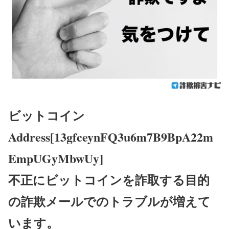
ビットコイン
Address[13gfceynFQ3u6m7B9BpA22m
EmpUGyMbwUy]
不正にビットコインを詐取する目的
の詐欺メールでのトラブルが増えて
います。