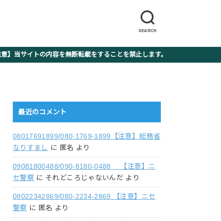
SEARCH
】当サイトの内容を無断転載をすることを禁止します。
最近のコメント
08017691899/080-1769-1899【注意】総務省
なりすまし
に
匿名
より
09081800488/090-8180-0488 【注意】ニ
セ警察
に
それどころじゃないんだ
より
08022342869/080-2234-2869 【注意】ニセ
警察
に
匿名
より