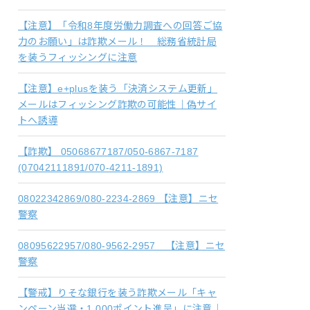
【注意】「令和8年度労働力調査への回答ご協
力のお願い」は詐欺メール！ 総務省統計局
を装うフィッシングに注意
【注意】e+plusを装う「決済システム更新」
メールはフィッシング詐欺の可能性｜偽サイ
トへ誘導
【詐欺】 05068677187/050-6867-7187
(07042111891/070-4211-1891)
08022342869/080-2234-2869 【注意】ニセ
警察
08095622957/080-9562-2957 【注意】ニセ
警察
【警戒】りそな銀行を装う詐欺メール「キャ
ンペーン当選・1,000ポイント進呈」に注意｜