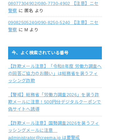
08077304902/080-7730-4902 【注意】ニセ
警察
に
匿名
より
09082505240/090-8250-5240 【注意】ニセ
警察
に
M
より
今、よく検索されている番号
【詐欺メール注意】「令和8年度 労働力調査へ
の回答ご協力のお願い」は総務省を装うフィ
ッシング詐欺
【警戒】総務省「労働力調査2026」を装う詐
欺メールに注意！500円分デジタルクーポンで
偽サイトへ誘導
【詐欺メール注意】国勢調査2026を装うフィ
ッシングメールに注意
administrator@creema.jp は要警戒