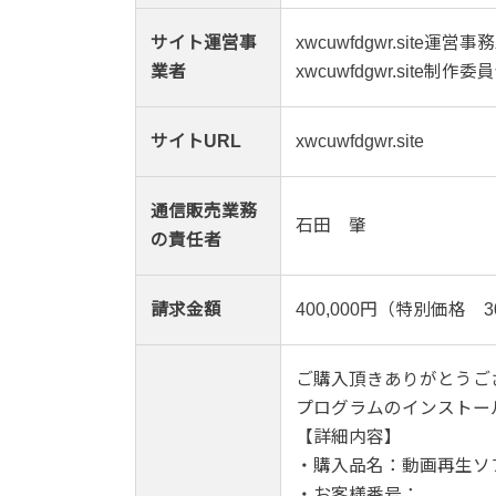
サイト運営事
xwcuwfdgwr.site運営事
業者
xwcuwfdgwr.site制作委
サイトURL
xwcuwfdgwr.site
通信販売業務
石田 肇
の責任者
請求金額
400,000円（特別価格 30
ご購入頂きありがとうご
プログラムのインストー
【詳細内容】
・購入品名：動画再生ソ
・お客様番号：