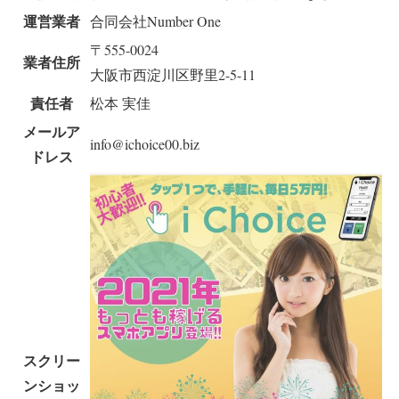
運営業者
合同会社Number One
〒555-0024
業者住所
大阪市西淀川区野里2-5-11
責任者
松本 実佳
メールア
info@ichoice00.biz
ドレス
スクリー
ンショッ