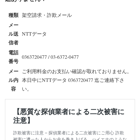
種類
架空請求・詐欺メール
メー
ル送
NTTデータ
信者
電話
0363720477 / 03-6372-0477
番号
メー
ご利用料金のお支払い確認が取れておりません。
ル内
本日中にNTTデータ 0363720477 迄ご連絡下さ
容
い。