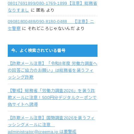
08017691899/080-1769-1899【注意】総務省
なりすまし
に
匿名
より
09081800488/090-8180-0488 【注意】ニ
セ警察
に
それどころじゃないんだ
より
今、よく検索されている番号
【詐欺メール注意】「令和8年度 労働力調査へ
の回答ご協力のお願い」は総務省を装うフィ
ッシング詐欺
【警戒】総務省「労働力調査2026」を装う詐
欺メールに注意！500円分デジタルクーポンで
偽サイトへ誘導
【詐欺メール注意】国勢調査2026を装うフィ
ッシングメールに注意
administrator@creema.jp は要警戒