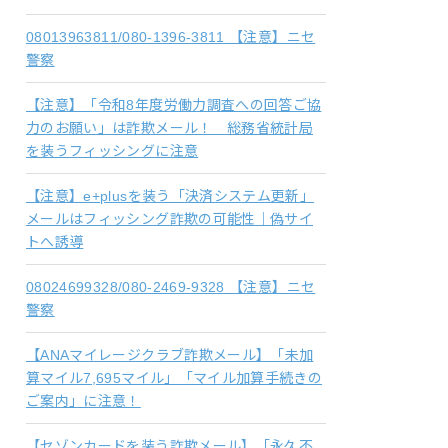
08013963811/080-1396-3811 【注意】ニセ
警察
【注意】「令和8年度労働力調査への回答ご協
力のお願い」は詐欺メール！ 総務省統計局
を装うフィッシングに注意
【注意】e+plusを装う「決済システム更新」
メールはフィッシング詐欺の可能性｜偽サイ
トへ誘導
08024699328/080-2469-9328 【注意】ニセ
警察
【ANAマイレージクラブ詐欺メール】「未加
算マイル7,695マイル」「マイル加算手続きの
ご案内」に注意！
【セゾンカードを装う詐欺メール】「永久不