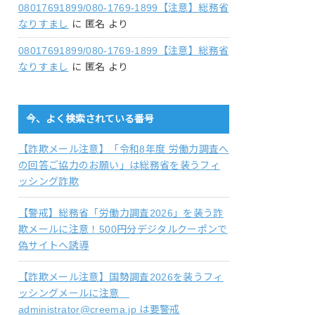
08017691899/080-1769-1899【注意】総務省
なりすまし
に
匿名
より
08017691899/080-1769-1899【注意】総務省
なりすまし
に
匿名
より
今、よく検索されている番号
【詐欺メール注意】「令和8年度 労働力調査へ
の回答ご協力のお願い」は総務省を装うフィ
ッシング詐欺
【警戒】総務省「労働力調査2026」を装う詐
欺メールに注意！500円分デジタルクーポンで
偽サイトへ誘導
【詐欺メール注意】国勢調査2026を装うフィ
ッシングメールに注意
administrator@creema.jp は要警戒