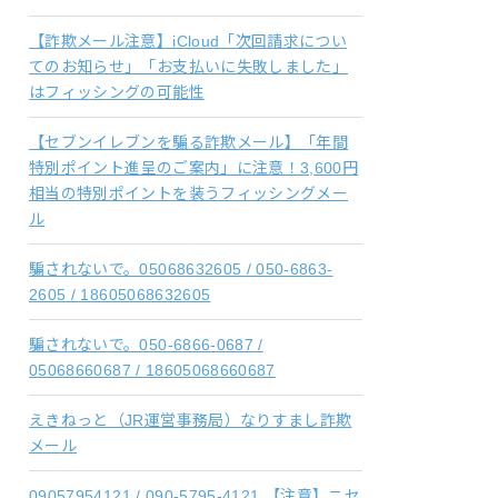
【詐欺メール注意】iCloud「次回請求につい
てのお知らせ」「お支払いに失敗しました」
はフィッシングの可能性
【セブンイレブンを騙る詐欺メール】「年間
特別ポイント進呈のご案内」に注意！3,600円
相当の特別ポイントを装うフィッシングメー
ル
騙されないで。05068632605 / 050-6863-
2605 / 18605068632605
騙されないで。050-6866-0687 /
05068660687 / 18605068660687
えきねっと（JR運営事務局）なりすまし詐欺
メール
09057954121 / 090-5795-4121 【注意】ニセ