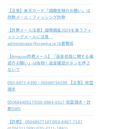
【注意】楽天カード「国籍登録のお願い」は
詐欺メール！フィッシング詐欺
【詐欺メール注意】国勢調査2026を装うフィ
ッシングメールに注意
administrator@creema.jp は要警戒
【Amazon詐欺メール】「返金処理に関する確
認のお願い」は偽物！返金確認ボタンを押さ
ないで
050-6873-4390 / 05068734390 【注意】架空
請求
05068640517/050-6864-0517 架空請求・詐
欺SMS
【詐欺】 05068677187/050-6867-7187
(07042111891/070-4211-1891)