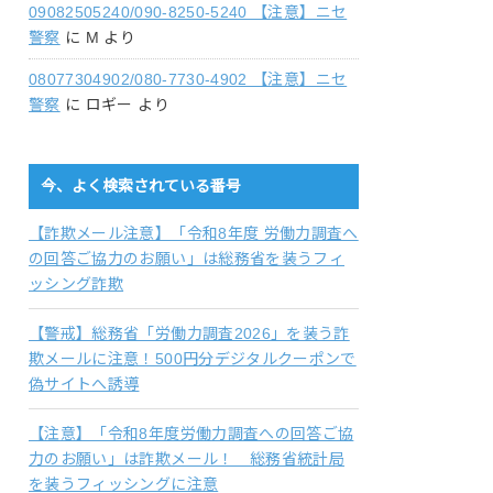
09082505240/090-8250-5240 【注意】ニセ
警察
に
M
より
08077304902/080-7730-4902 【注意】ニセ
警察
に
ロギー
より
今、よく検索されている番号
【詐欺メール注意】「令和8年度 労働力調査へ
の回答ご協力のお願い」は総務省を装うフィ
ッシング詐欺
【警戒】総務省「労働力調査2026」を装う詐
欺メールに注意！500円分デジタルクーポンで
偽サイトへ誘導
【注意】「令和8年度労働力調査への回答ご協
力のお願い」は詐欺メール！ 総務省統計局
を装うフィッシングに注意