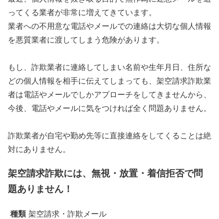
ってくる業者が非常に増えてきています。
業者への不用意な電話やメールでの連絡は大切な個人情報
を悪質業者に渡してしまう危険があります。
もし、詐欺業者に連絡してしまい名前や生年月日、住所な
どの個人情報を相手に伝えてしまっても、架空請求詐欺業
者は電話やメールでしかアプローチをしてきませんから、
今後、電話やメールに気をつければ全く問題ありません。
詐欺業者が自宅や勤め先等に直接連絡をしてくることは絶
対にありません。
架空請求詐欺には、無視・放置・着信拒否で問
題ありません！
種類
架空請求・詐欺メール